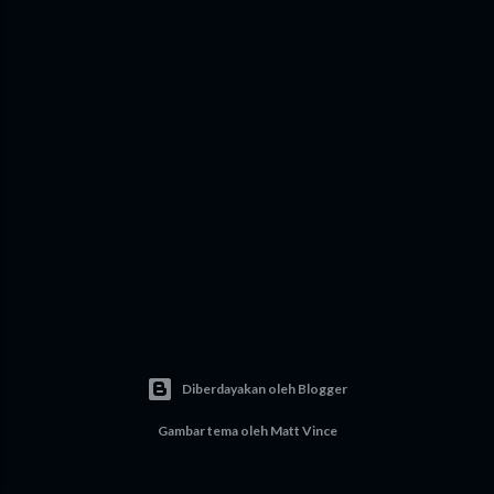
a
n
Diberdayakan oleh Blogger
Gambar tema oleh
Matt Vince